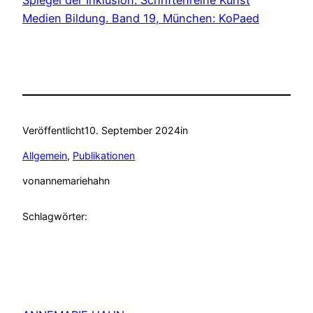
Spiegel der Inklusion. Schriftenreihe Kunst
Medien Bildung. Band 19, München: KoPaed
Veröffentlicht
10. September 2024
in
Allgemein
, 
Publikationen
von
annemariehahn
Schlagwörter: